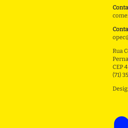
Conta
comer
Conta
opec@
Rua C
Pern
CEP 4
(71) 
Desig