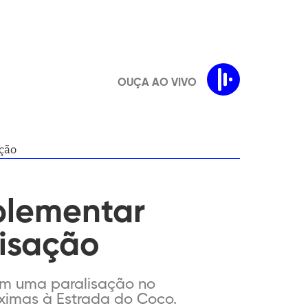
OUÇA AO VIVO
ação
plementar
lisação
ram uma paralisação no
róximas à Estrada do Coco.