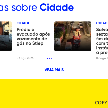
as sobre
Cidade
CIDADE
CIDAD
Prédio é
Salva
evacuado após
sexta
vazamento de
fim 
gás no Stiep
com 
instá
a pre
07 ago 2026
07 ago 
VEJA MAIS
COPY