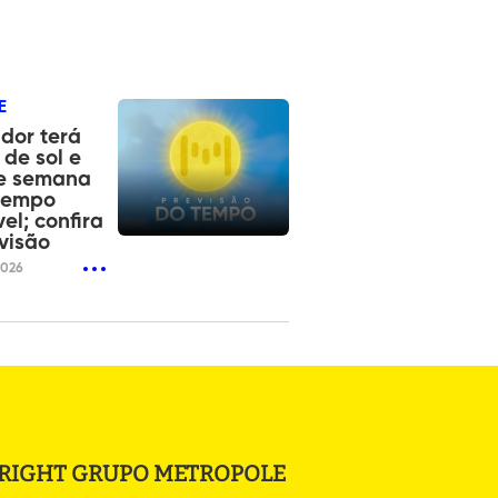
E
dor terá
 de sol e
de semana
tempo
vel; confira
visão
2026
RIGHT GRUPO METROPOLE