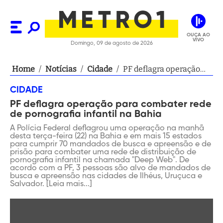
OUÇA AO
VIVO
Domingo, 09 de agosto de 2026
Home
/
Notícias
/
Cidade
/
PF deflagra operação
para combater rede de
CIDADE
pornografia infantil na
PF deflagra operação para combater rede
Bahia
de pornografia infantil na Bahia
A Polícia Federal deflagrou uma operação na manhã
desta terça-feira (22) na Bahia e em mais 15 estados
para cumprir 70 mandados de busca e apreensão e de
prisão para combater uma rede de distribuição de
pornografia infantil na chamada "Deep Web". De
acordo com a PF, 3 pessoas são alvo de mandados de
busca e apreensão nas cidades de Ilhéus, Uruçuca e
Salvador. [Leia mais...]