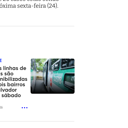
xima sexta-feira (24).
E
 linhas de
s são
nibilizadas
is bairros
lvador
e sábado
26