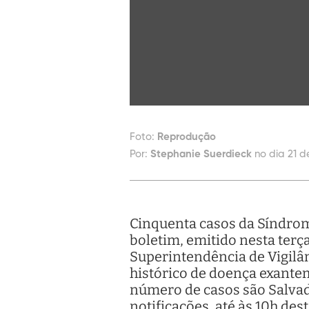
Foto:
Reprodução
Por:
Stephanie Suerdieck
no dia 21 d
Cinquenta casos da Síndrom
boletim, emitido nesta terça
Superintendência de Vigilâ
histórico de doença exante
número de casos são Salvado
notificações, até às 10h des