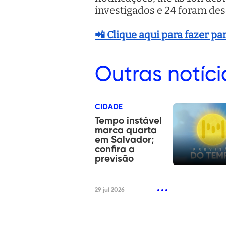
investigados e 24 foram des
📲 Clique aqui para fazer p
Outras
notíci
CIDADE
Tempo instável
marca quarta
em Salvador;
confira a
previsão
29 jul 2026