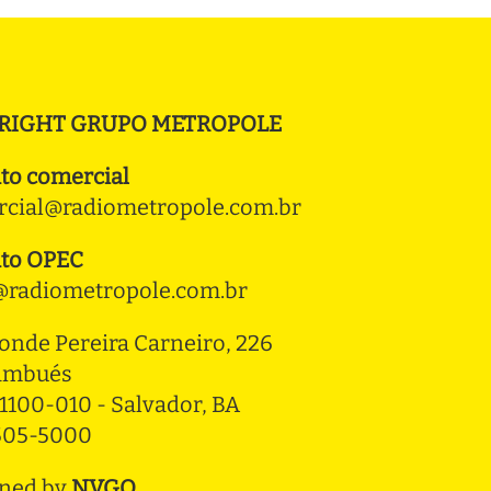
RIGHT GRUPO METROPOLE
to comercial
cial@radiometropole.com.br
to OPEC
radiometropole.com.br
onde Pereira Carneiro, 226 
ambués
1100-010 - Salvador, BA
3505-5000
ned by
NVGO
.