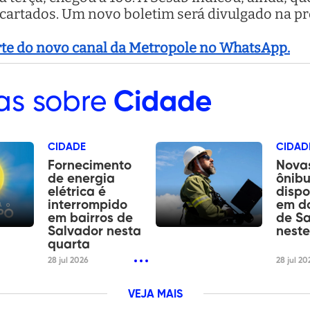
cartados. Um novo boletim será divulgado na pró
arte do novo canal da Metropole no WhatsApp.
as sobre
Cidade
CIDADE
CIDAD
Fornecimento
Novas
de energia
ônibu
elétrica é
dispo
interrompido
em do
em bairros de
de Sa
Salvador nesta
nest
quarta
28 jul 2026
28 jul 20
VEJA MAIS