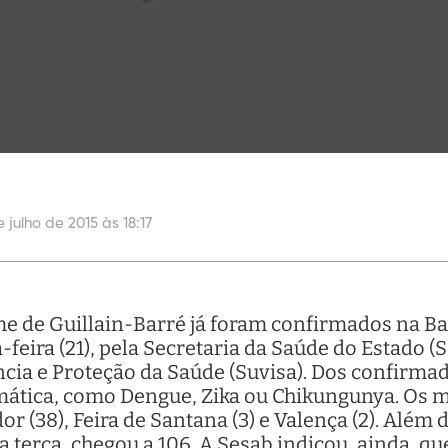
e julho de 2015 às 18:17
e de Guillain-Barré já foram confirmados na B
-feira (21), pela Secretaria da Saúde do Estado (S
ncia e Proteção da Saúde (Suvisa). Dos confirm
mática, como Dengue, Zika ou Chikungunya. Os 
r (38), Feira de Santana (3) e Valença (2). Além 
ta terça, chegou a 106. A Sesab indicou, ainda, q