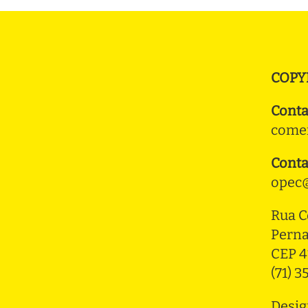
COPY
Conta
comer
Conta
opec@
Rua C
Pern
CEP 4
(71) 
Desig