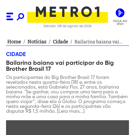
OUÇA AO
VIVO
Sábado, 08 de agosto de 2026
Home
/
Notícias
/
Cidade
/
Bailarina baiana vai
participar do Big
CIDADE
Brother Brasil 17
Bailarina baiana vai participar do Big
Brother Brasil 17
Os participantes do Big Brother Brasil 17 foram
revelados nesta quarta-feira (18) e, entre os
selecionados, está Gabriela Flor, 27 anos, bailarina
baiana. "Se ganhar, vou comprar uma terra para a
minha mãe e uma casa para a minha família. Também
quero viajar”, disse ela à Globo. O programa começa
nesta segunda-feira (24) e os participantes vão
disputar R$ 1,5 milhão. [Leia mais...]