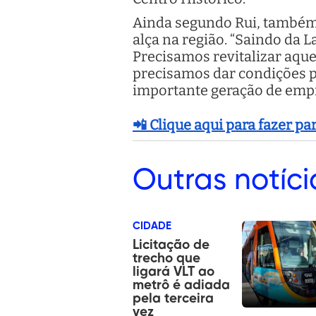
Ainda segundo Rui, também j
alça na região. “Saindo da 
Precisamos revitalizar aque
precisamos dar condições p
importante geração de empre
📲 Clique aqui para fazer p
Outras
notíci
CIDADE
Licitação de
trecho que
ligará VLT ao
metrô é adiada
pela terceira
vez