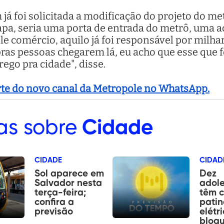
á foi solicitada a modificação do projeto do met
Lapa, seria uma porta de entrada do metrô, uma a
le comércio, aquilo já foi responsável por milh
ras pessoas chegarem lá, eu acho que esse que f
go pra cidade", disse.
arte do novo canal da Metropole no WhatsApp.
as sobre
Cidade
CIDADE
CIDAD
Sol aparece em
Dez
Salvador nesta
adol
terça-feira;
têm c
confira a
patin
previsão
elétr
bloq