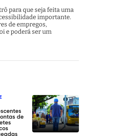
rô para que seja feita uma
cessibilidade importante.
ares de empregos,
oi e poderá ser um
E
escentes
ontas de
etes
icos
ueadas