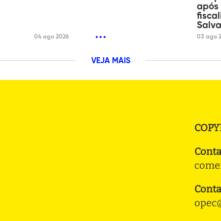
após
fisca
Salv
04 ago 2026
03 ago 
VEJA MAIS
COPY
Conta
comer
Conta
opec@