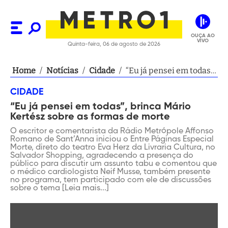
OUÇA AO
VIVO
Quinta-feira, 06 de agosto de 2026
Home
/
Notícias
/
Cidade
/
“Eu já pensei em todas”,
brinca Mário Kertész
CIDADE
sobre as formas de
“Eu já pensei em todas”, brinca Mário
morte
Kertész sobre as formas de morte
O escritor e comentarista da Rádio Metrópole Affonso
Romano de Sant’Anna iniciou o Entre Páginas Especial
Morte, direto do teatro Eva Herz da Livraria Cultura, no
Salvador Shopping, agradecendo a presença do
público para discutir um assunto tabu e comentou que
o médico cardiologista Neif Musse, também presente
no programa, tem participado com ele de discussões
sobre o tema [Leia mais...]