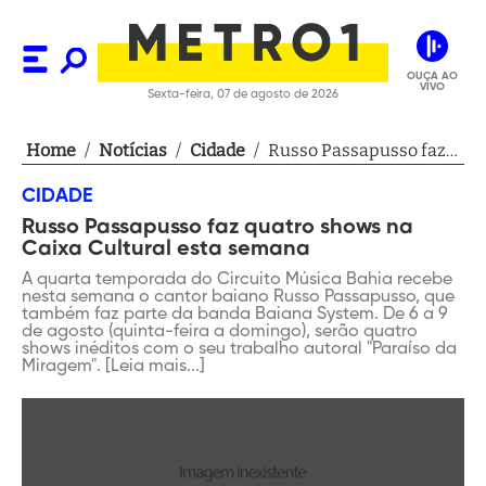
OUÇA AO
VIVO
Sexta-feira, 07 de agosto de 2026
Home
/
Notícias
/
Cidade
/
Russo Passapusso faz
quatro shows na Caixa
CIDADE
Cultural esta semana
Russo Passapusso faz quatro shows na
Caixa Cultural esta semana
A quarta temporada do Circuito Música Bahia recebe
nesta semana o cantor baiano Russo Passapusso, que
também faz parte da banda Baiana System. De 6 a 9
de agosto (quinta-feira a domingo), serão quatro
shows inéditos com o seu trabalho autoral "Paraíso da
Miragem". [Leia mais...]