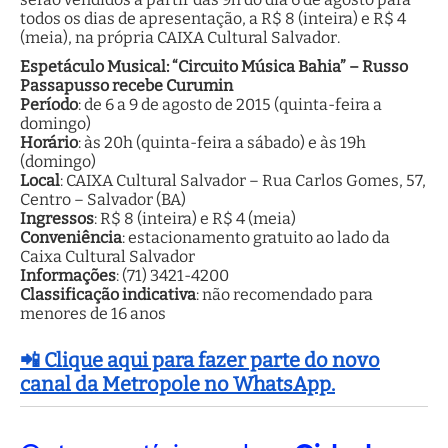
todos os dias de apresentação, a R$ 8 (inteira) e R$ 4
(meia), na própria CAIXA Cultural Salvador.
Espetáculo Musical: “Circuito Música Bahia” – Russo
Passapusso recebe Curumin
Período
: de 6 a 9 de agosto de 2015 (quinta-feira a
domingo)
Horário
: às 20h (quinta-feira a sábado) e às 19h
(domingo)
Local
: CAIXA Cultural Salvador – Rua Carlos Gomes, 57,
Centro – Salvador (BA)
Ingressos
: R$ 8 (inteira) e R$ 4 (meia)
Conveniência
: estacionamento gratuito ao lado da
Caixa Cultural Salvador
Informações
: (71) 3421-4200
Classificação
indicativa
: não recomendado para
menores de 16 anos
📲 Clique aqui para fazer parte do novo
canal da Metropole no WhatsApp.