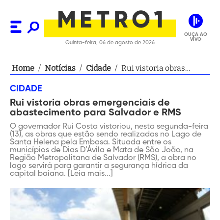
OUÇA AO
VIVO
Quinta-feira, 06 de agosto de 2026
Home
/
Notícias
/
Cidade
/
Rui vistoria obras
emergenciais de
CIDADE
abastecimento para
Rui vistoria obras emergenciais de
Salvador e RMS
abastecimento para Salvador e RMS
O governador Rui Costa vistoriou, nesta segunda-feira
(13), as obras que estão sendo realizadas no Lago de
Santa Helena pela Embasa. Situada entre os
municípios de Dias D’Ávila e Mata de São João, na
Região Metropolitana de Salvador (RMS), a obra no
lago servirá para garantir a segurança hídrica da
capital baiana. [Leia mais...]