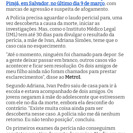
Pirajá, em Salvador, no último dia 9 de março
, com
marcas de agressão e suspeita de afogamento.
A Polícia precisa aguardar o laudo pericial para, uma
vez descoberta a causa da morte, iniciar as
investigações. Mas, como o Instituto Médico Legal
(IML) tem até 30 dias para divulgar o resultado da
perícia, a mãe de Ivan, Adriana Simões, teme que o
caso caia no esquecimento.
"Até o momento, ninguém foi chamado para depor. Se
a gente deixar passar em branco, outros casos vão
acontecer e ficar sem resolução. Os dois amigos de
meu filho ainda não foram chamados para prestar
esclarecimentos", disse ao
Metro1
.
Segundo Adriana, Ivan Pedro saiu de casa para ir à
escola e estava acompanhado de dois amigos. Os
jovens negaram à mãe do adolescente que estivessem
com ele no dia da morte, embora ela desconfie do
contrário. "Existe muita coisa ainda para ser
descoberta nesse caso. A polícia não me dá nenhum
retorno. Eu não tenho posição", concluiu.
Os primeiros exames da perícia não conseguiram