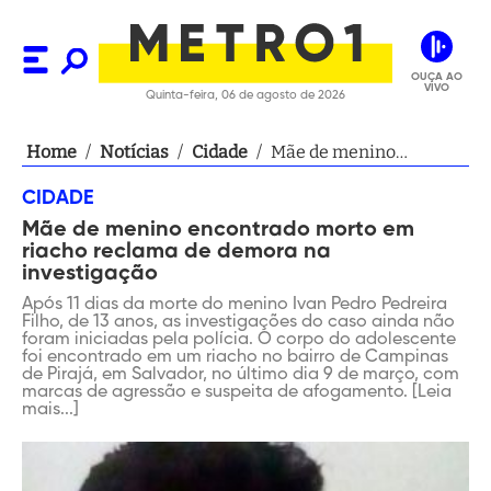
OUÇA AO
VIVO
Quinta-feira, 06 de agosto de 2026
Home
/
Notícias
/
Cidade
/
Mãe de menino
encontrado morto em
CIDADE
riacho reclama de
Mãe de menino encontrado morto em
demora na investigação
riacho reclama de demora na
investigação
Após 11 dias da morte do menino Ivan Pedro Pedreira
Filho, de 13 anos, as investigações do caso ainda não
foram iniciadas pela polícia. O corpo do adolescente
foi encontrado em um riacho no bairro de Campinas
de Pirajá, em Salvador, no último dia 9 de março, com
marcas de agressão e suspeita de afogamento. [Leia
mais...]