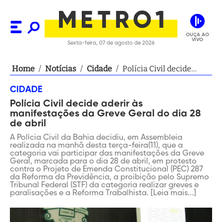
OUÇA AO
VIVO
Sexta-feira, 07 de agosto de 2026
Home
/
Notícias
/
Cidade
/
Polícia Civil decide
aderir às
CIDADE
manifestações da
Polícia Civil decide aderir às
Greve Geral do dia 28
manifestações da Greve Geral do dia 28
de abril
de abril
A Polícia Civil da Bahia decidiu, em Assembleia
realizada na manhã desta terça-feira(11), que a
categoria vai participar das manifestações da Greve
Geral, marcada para o dia 28 de abril, em protesto
contra o Projeto de Emenda Constitucional (PEC) 287
da Reforma da Previdência, a proibição pelo Supremo
Tribunal Federal (STF) da categoria realizar greves e
paralisações e a Reforma Trabalhista. [Leia mais...]