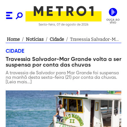
OUÇA AO
VIVO
Sexta-feira, 07 de agosto de 2026
Home
/
Notícias
/
Cidade
/
Travessia Salvador-Mar
Grande volta a ser
CIDADE
suspensa por conta das
Travessia Salvador-Mar Grande volta a ser
chuvas
suspensa por conta das chuvas
A travessia de Salvador para Mar Grande foi suspensa
na manhã desta sexta-feira (21) por conta da chuvas.
[Leia mais...]