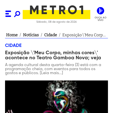
OUÇA AO
VIVO
Sábado, 08 de agosto de 2026
Home
/
Notícias
/
Cidade
/
Exposição \'Meu Corpo,
minhas cores\'
CIDADE
acontece no Teatro
Exposição \'Meu Corpo, minhas cores\'
Gamboa Nova; veja
acontece no Teatro Gamboa Nova; veja
A agenda cultural desta quarta-feira (3) está com a
programação cheia, com eventos para todos os
gostos e públicos. [Leia mais...]