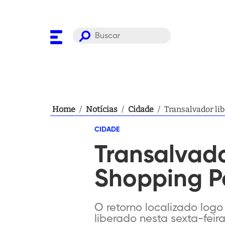
Home
/
Notícias
/
Cidade
/
Transalvador li
CIDADE
Transalvado
Shopping P
O retorno localizado logo 
liberado nesta sexta-fei