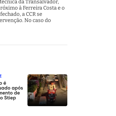
 técnica da Transalvador,
próximo à Ferreira Costa e o
 fechado, a CCR se
tervenção. No caso do
E
o é
uado após
mento de
o Stiep