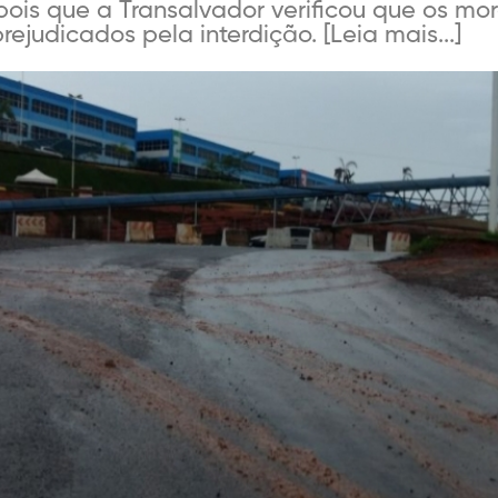
ois que a Transalvador verificou que os mo
judicados pela interdição. [Leia mais...]