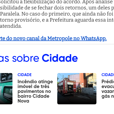
licitou a flexibilização do acordo. Após análise
sibilidade de se fechar dois retornos, um deles 
Paralela. No caso do primeiro, que ainda não foi
rno provisório, e a Prefeitura aguarda essa in
 atendida.
arte do novo canal da Metropole no WhatsApp.
as sobre
Cidade
CIDADE
CIDAD
Incêndio atinge
Prédi
imóvel de três
evac
pavimentos no
vaza
bairro Cidade
gás n
Nova