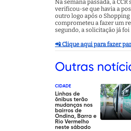
Na semana passada, a CCR so
verificou-se que havia a pos
outro logo após o Shopping 
comprometeu a fazer um reto
segundo, a solicitação já foi
📲 Clique aqui para fazer p
Outras
notíci
CIDADE
Linhas de
ônibus terão
mudanças nos
bairros de
Ondina, Barra e
Rio Vermelho
neste sábado