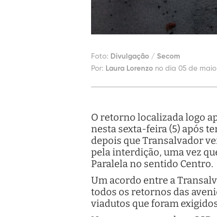
Foto:
Divulgação / Secom
Por:
Laura Lorenzo
no dia 05 de maio
O retorno localizada logo ap
nesta sexta-feira (5) após 
depois que Transalvador ve
pela interdição, uma vez qu
Paralela no sentido Centro.
Um acordo entre a Transalv
todos os retornos das aveni
viadutos que foram exigidos