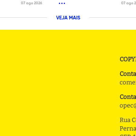
07 ago 2026
07 ago 
VEJA MAIS
COPY
Conta
comer
Conta
opec@
Rua C
Pern