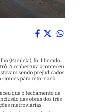
ho (Paralela), foi liberado
etrô. A reabertura aconteceu
 estavam sendo prejudicados
do Gomes para retornar à
leceu que o fechamento de
onclusão das obras dos três
ções metroviárias.