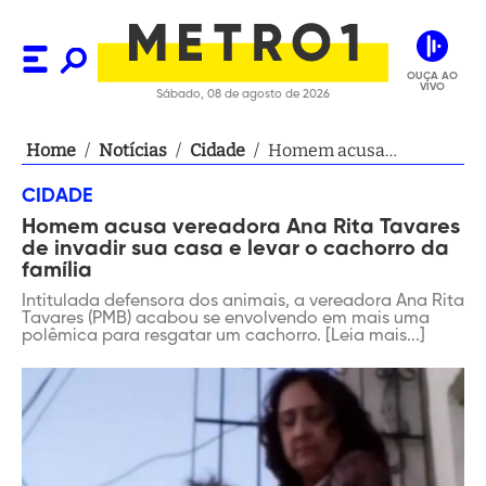
OUÇA AO
VIVO
Sábado, 08 de agosto de 2026
Home
/
Notícias
/
Cidade
/
Homem acusa
vereadora Ana Rita
CIDADE
Tavares de invadir sua
Homem acusa vereadora Ana Rita Tavares
casa e levar o cachorro
de invadir sua casa e levar o cachorro da
da família
família
Intitulada defensora dos animais, a vereadora Ana Rita
Tavares (PMB) acabou se envolvendo em mais uma
polêmica para resgatar um cachorro. [Leia mais...]