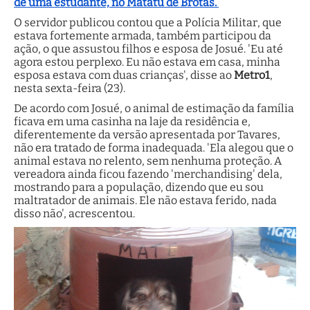
de uma estudante, no Matatu de Brotas.
O servidor publicou contou que a Polícia Militar, que
estava fortemente armada, também participou da
ação, o que assustou filhos e esposa de Josué. 'Eu até
agora estou perplexo. Eu não estava em casa, minha
esposa estava com duas crianças', disse ao
Metro1
,
nesta sexta-feira (23).
De acordo com Josué, o animal de estimação da família
ficava em uma casinha na laje da residência e,
diferentemente da versão apresentada por Tavares,
não era tratado de forma inadequada. 'Ela alegou que o
animal estava no relento, sem nenhuma proteção. A
vereadora ainda ficou fazendo 'merchandising' dela,
mostrando para a população, dizendo que eu sou
maltratador de animais. Ele não estava ferido, nada
disso não', acrescentou.