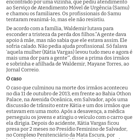
encontrado por uma vizinha, que pediu atendimento
ao Serviço de Atendimento Móvel de Urgência (Samu)
e chamou os familiares. Os profissionais do Samu
tentaram reanimá-lo, mas ele não resistiu.
De acordo com a família, Waldemir lutava para
esconder a tristeza da perda dos filhos.“A gente dava
apoio à mãe, mas não sabia que ele estava assim. Ele
sofria calado. Não pedia ajuda profissional. Só falava
‘aquela mulher (Kátia Vargas) levou tudo meu e agora é
mais uma dor para a genteʹ”, disse a prima dos irmãos
e sobrinha e afilhada de Waldemir, Mayane Torres, ao
Jornal Correio.
O caso
O caso que culminou na morte dos irmãos aconteceu
no dia 11 de outubro de 2013, em frente ao Bahia Othon
Palace, na Avenida Oceânica, em Salvador, após uma
discussão de trânsito entre Kátia e um dos irmãos que
estavam em uma moto. Após a desavença, a médica
perseguiu os jovens e atingiu o veículo com o carro que
ela dirigia. Depois do acidente, Kátia Vargas ficou
presa por 2 meses no Presídio Feminino de Salvador,
no Complexo Penitenciário da Mata Escura, por