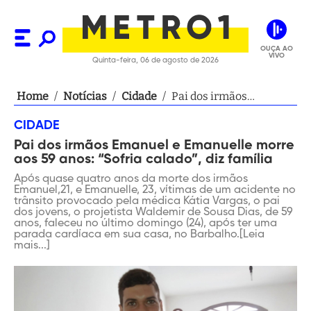
OUÇA AO
VIVO
Quinta-feira, 06 de agosto de 2026
Home
/
Notícias
/
Cidade
/
Pai dos irmãos
Emanuel e Emanuelle
CIDADE
morre aos 59 anos:
Pai dos irmãos Emanuel e Emanuelle morre
“Sofria calado”, diz
aos 59 anos: “Sofria calado”, diz família
família
Após quase quatro anos da morte dos irmãos
Emanuel,21, e Emanuelle, 23, vítimas de um acidente no
trânsito provocado pela médica Kátia Vargas, o pai
dos jovens, o projetista Waldemir de Sousa Dias, de 59
anos, faleceu no último domingo (24), após ter uma
parada cardíaca em sua casa, no Barbalho.[Leia
mais...]