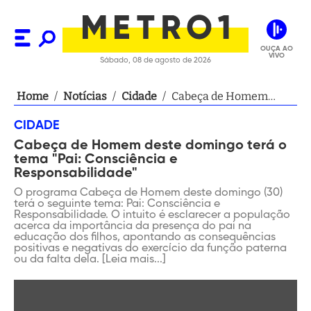
OUÇA AO
VIVO
Sábado, 08 de agosto de 2026
Home
/
Notícias
/
Cidade
/
Cabeça de Homem
deste domingo terá o
CIDADE
tema "Pai: Consciência
Cabeça de Homem deste domingo terá o
e Responsabilidade"
tema "Pai: Consciência e
Responsabilidade"
O programa Cabeça de Homem deste domingo (30)
terá o seguinte tema: Pai: Consciência e
Responsabilidade. O intuito é esclarecer a população
acerca da importância da presença do pai na
educação dos filhos, apontando as consequências
positivas e negativas do exercício da função paterna
ou da falta dela. [Leia mais...]