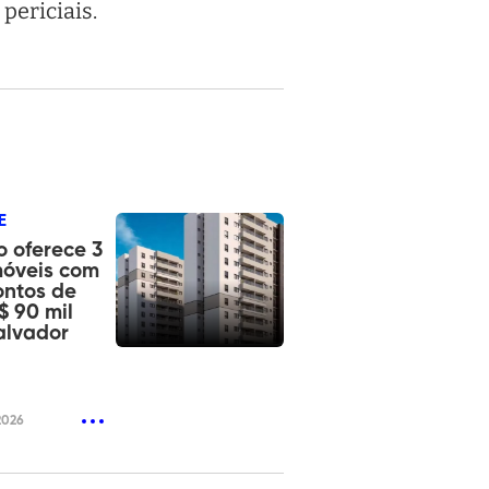
periciais.
E
o oferece 3
móveis com
ontos de
$ 90 mil
alvador
2026