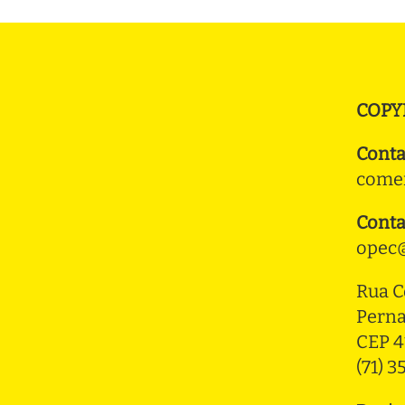
COPY
Conta
comer
Conta
opec@
Rua C
Pern
CEP 4
(71) 