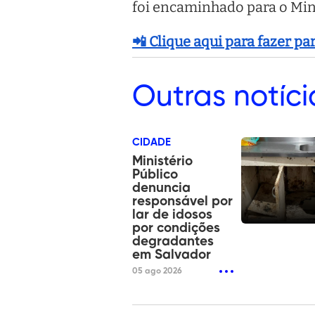
foi encaminhado para o Mini
📲 Clique aqui para fazer p
Outras
notíci
CIDADE
Ministério
Público
denuncia
responsável por
lar de idosos
por condições
degradantes
em Salvador
05 ago 2026