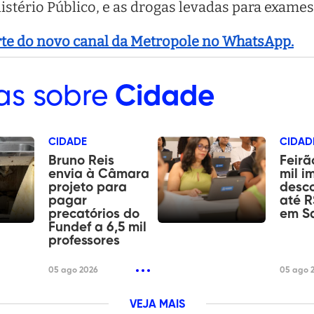
stério Público, e as drogas levadas para exames 
arte do novo canal da Metropole no WhatsApp.
as sobre
Cidade
CIDADE
CIDAD
Bruno Reis
Feirã
envia à Câmara
mil i
projeto para
desc
pagar
até R
precatórios do
em S
Fundef a 6,5 mil
professores
05 ago 2026
05 ago 
VEJA MAIS