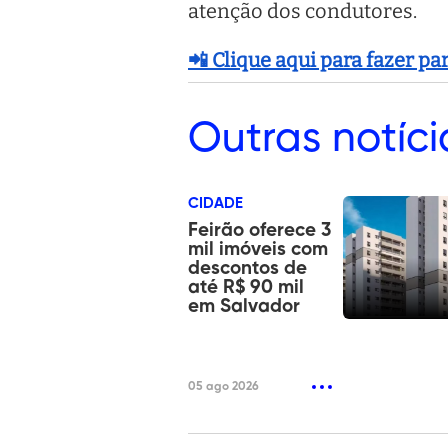
atenção dos condutores.
📲 Clique aqui para fazer p
Outras
notíci
CIDADE
Feirão oferece 3
mil imóveis com
descontos de
até R$ 90 mil
em Salvador
05 ago 2026