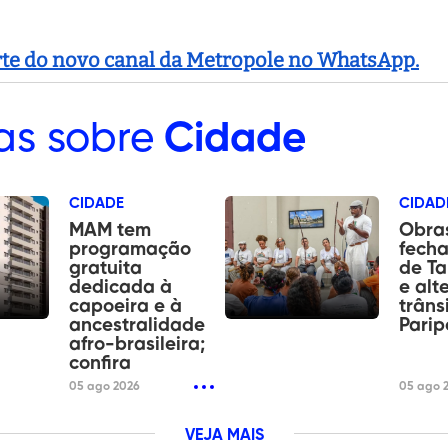
arte do novo canal da Metropole no WhatsApp.
as sobre
Cidade
CIDADE
CIDAD
MAM tem
Obras
programação
fech
gratuita
de T
dedicada à
e alt
capoeira e à
trâns
ancestralidade
Parip
afro-brasileira;
confira
05 ago 2026
05 ago 
VEJA MAIS