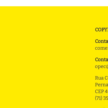
COPY
Conta
comer
Conta
opec@
Rua C
Pern
CEP 4
(71) 