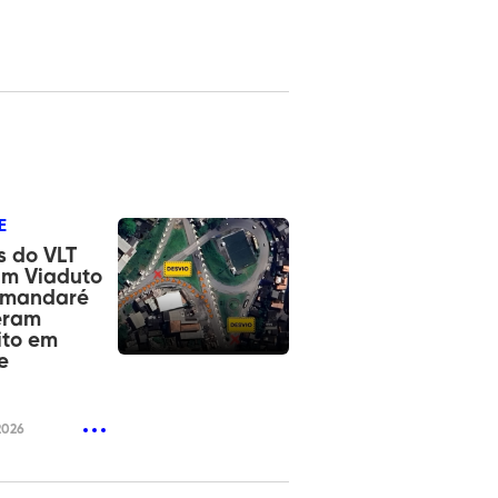
E
 do VLT
am Viaduto
amandaré
eram
ito em
e
2026