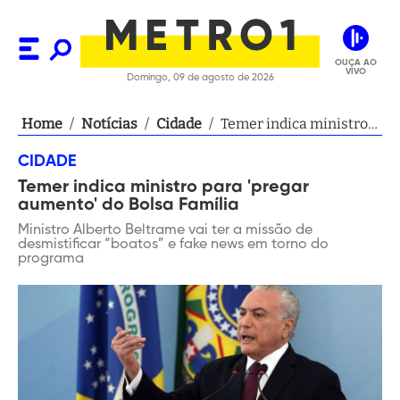
OUÇA AO
VIVO
Domingo, 09 de agosto de 2026
Home
/
Notícias
/
Cidade
/
Temer indica ministro
para 'pregar aumento'
CIDADE
do Bolsa Família
Temer indica ministro para 'pregar
aumento' do Bolsa Família
Ministro Alberto Beltrame vai ter a missão de
desmistificar “boatos” e fake news em torno do
programa