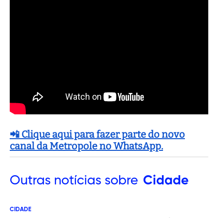
📲 Clique aqui para fazer parte do novo
canal da Metropole no WhatsApp.
Outras
notícias sobre
Cidade
CIDADE