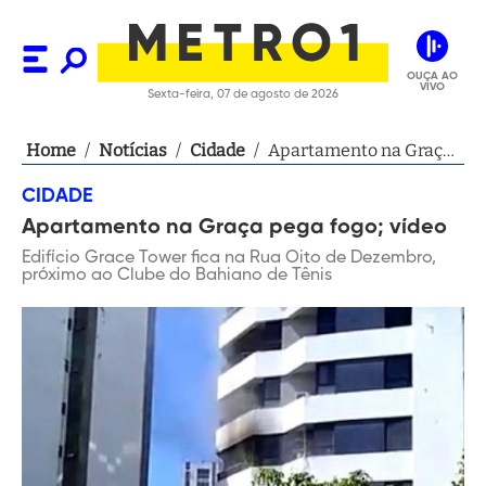
OUÇA AO
VIVO
Sexta-feira, 07 de agosto de 2026
Home
/
Notícias
/
Cidade
/
Apartamento na Graça
pega fogo; vídeo
CIDADE
Apartamento na Graça pega fogo; vídeo
Edifício Grace Tower fica na Rua Oito de Dezembro,
próximo ao Clube do Bahiano de Tênis