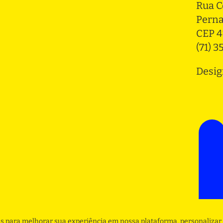
Rua C
Pern
CEP 4
(71) 
Desig
s para melhorar sua experiência em nossa plataforma, personalizar 