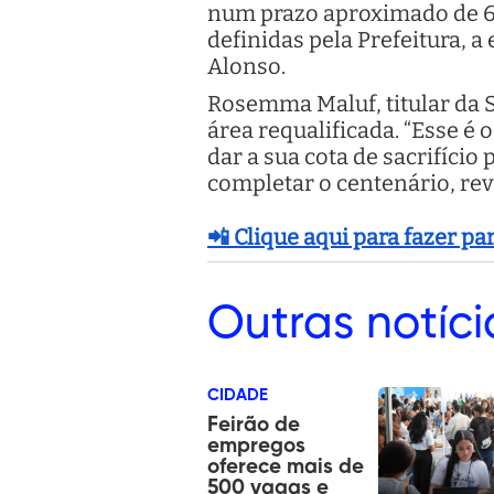
num prazo aproximado de 60
definidas pela Prefeitura, 
Alonso.
Rosemma Maluf, titular da S
área requalificada. “Esse é
dar a sua cota de sacrifício
completar o centenário, rev
📲 Clique aqui para fazer p
Outras
notíci
CIDADE
Feirão de
empregos
oferece mais de
500 vagas e