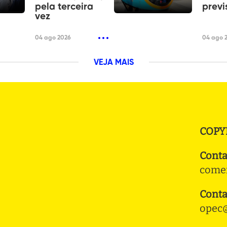
pela terceira
previ
vez
04 ago 2026
04 ago 
VEJA MAIS
COPY
Conta
comer
Conta
opec@