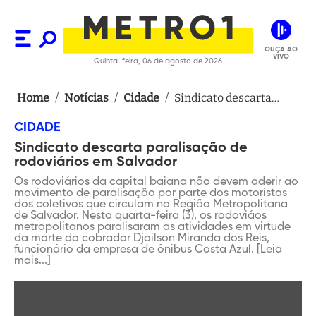
OUÇA AO
VIVO
Quinta-feira, 06 de agosto de 2026
Home
/
Notícias
/
Cidade
/
Sindicato descarta
paralisação de
CIDADE
rodoviários em
Sindicato descarta paralisação de
Salvador
rodoviários em Salvador
Os rodoviários da capital baiana não devem aderir ao
movimento de paralisação por parte dos motoristas
dos coletivos que circulam na Região Metropolitana
de Salvador. Nesta quarta-feira (3), os rodoviáos
metropolitanos paralisaram as atividades em virtude
da morte do cobrador Djailson Miranda dos Reis,
funcionário da empresa de ônibus Costa Azul. [Leia
mais...]