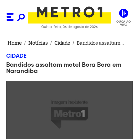
OUÇA AO
VIVO
Quinta-feira, 06 de agosto de 2026
Home
/
Notícias
/
Cidade
/
Bandidos assaltam
motel Bora Bora em
CIDADE
Narandiba
Bandidos assaltam motel Bora Bora em
Narandiba