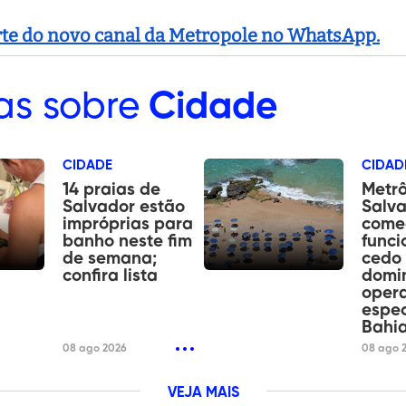
arte do novo canal da Metropole no WhatsApp.
as sobre
Cidade
CIDADE
CIDAD
14 praias de
Metr
Salvador estão
Salv
impróprias para
come
banho neste fim
funci
de semana;
cedo 
confira lista
domin
oper
espec
Bahia
08 ago 2026
08 ago 
VEJA MAIS