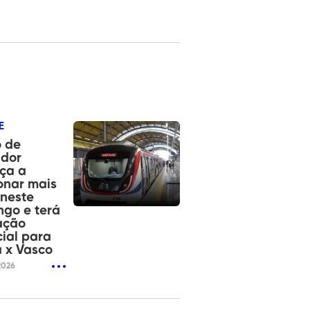
E
ô de
ador
ça a
onar mais
neste
go e terá
ação
ial para
 x Vasco
2026