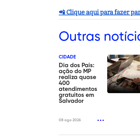
📲 Clique aqui para fazer p
Outras
notíci
CIDADE
Dia dos Pais:
ação do MP
realiza quase
400
atendimentos
gratuitos em
Salvador
08 ago 2026