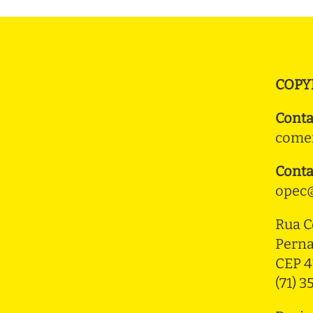
COPY
Conta
comer
Conta
opec@
Rua C
Pern
CEP 4
(71) 