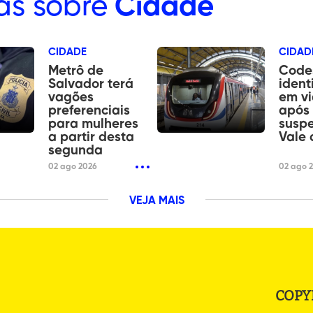
as sobre
Cidade
CIDADE
CIDAD
Metrô de
Code
Salvador terá
ident
vagões
em v
preferenciais
após 
para mulheres
susp
a partir desta
Vale 
segunda
02 ago 2026
02 ago 
VEJA MAIS
COPY