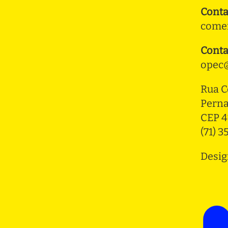
Conta
comer
Conta
opec@
Rua C
Pern
CEP 4
(71) 
Desig