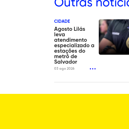
Outras
notíci
CIDADE
Agosto Lilás
leva
atendimento
especializado a
estações do
metrô de
Salvador
03 ago 2026