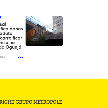
E
sal
ifica danos
iaduto
carro ficar
enso no
do Ogunjá
2026
RIGHT GRUPO METROPOLE