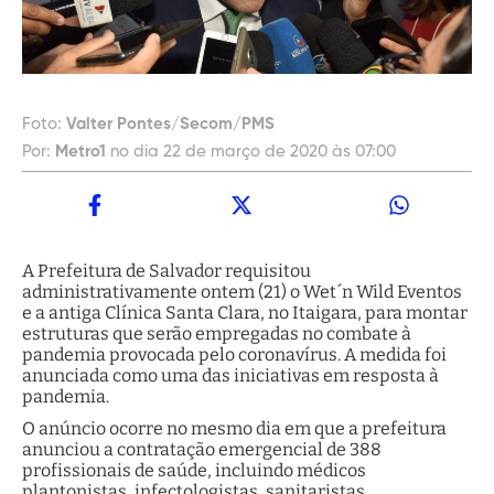
Foto:
Valter Pontes/Secom/PMS
Por:
Metro1
no dia 22 de março de 2020 às 07:00
A Prefeitura de Salvador requisitou
administrativamente ontem (21) o Wet´n Wild Eventos
e a antiga Clínica Santa Clara, no Itaigara, para montar
estruturas que serão empregadas no combate à
pandemia provocada pelo coronavírus. A medida foi
anunciada como uma das iniciativas em resposta à
pandemia.
O anúncio ocorre no mesmo dia em que a prefeitura
anunciou a contratação emergencial de 388
profissionais de saúde, incluindo médicos
plantonistas, infectologistas, sanitaristas,