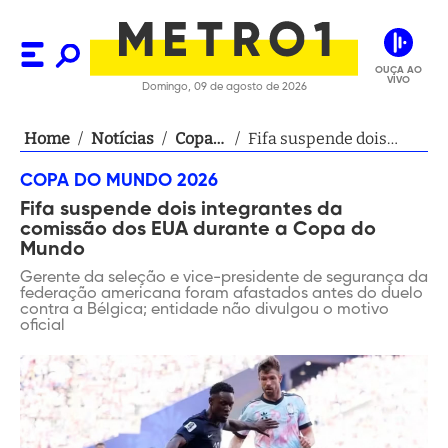
OUÇA AO
VIVO
Domingo, 09 de agosto de 2026
Home
/
Notícias
/
Copa
/
Fifa suspende dois
do
integrantes da
COPA DO MUNDO 2026
Mundo
comissão dos EUA
Fifa suspende dois integrantes da
2026
durante a Copa do
comissão dos EUA durante a Copa do
Mundo
Mundo
Gerente da seleção e vice-presidente de segurança da
federação americana foram afastados antes do duelo
contra a Bélgica; entidade não divulgou o motivo
oficial