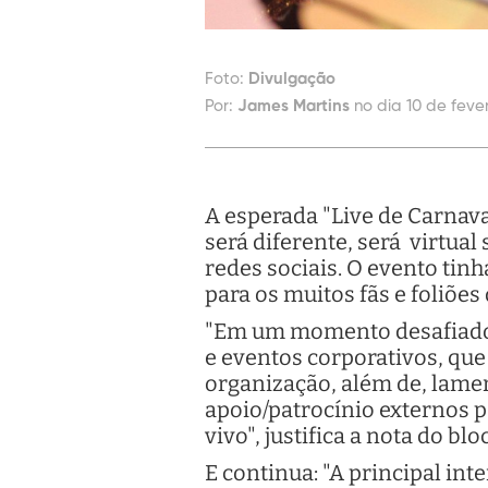
Foto:
Divulgação
Por:
James Martins
no dia 10 de fever
A esperada "Live de Carnav
será diferente, será virtual
redes sociais. O evento tin
para os muitos fãs e foliõe
"Em um momento desafiador
e eventos corporativos, qu
organização, além de, lame
apoio/patrocínio externos p
vivo", justifica a nota do blo
E continua: "A principal int