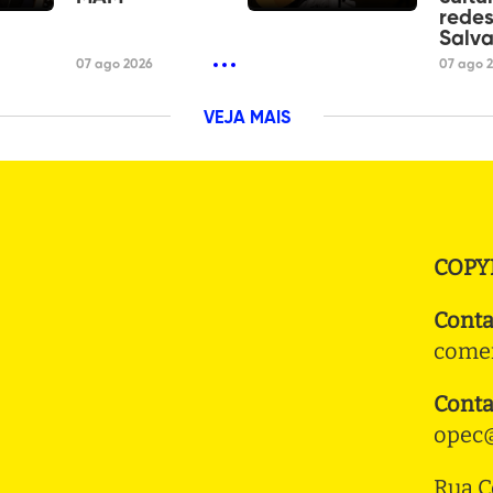
redes
Salv
07 ago 2026
07 ago 
VEJA MAIS
COPY
Conta
comer
Conta
opec@
Rua C