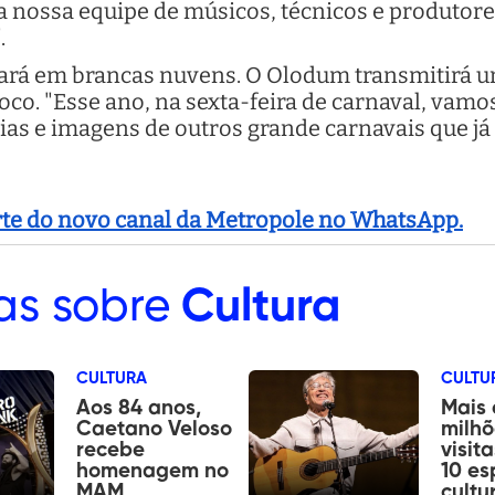
a nossa equipe de músicos, técnicos e produtor
.
sará em brancas nuvens. O Olodum transmitirá 
. "Esse ano, na sexta-feira de carnaval, vamos 
as e imagens de outros grande carnavais que já
arte do novo canal da Metropole no WhatsApp.
as sobre
Cultura
CULTURA
CULTU
Aos 84 anos,
Mais 
Caetano Veloso
milhõ
recebe
visit
homenagem no
10 es
MAM
cultu