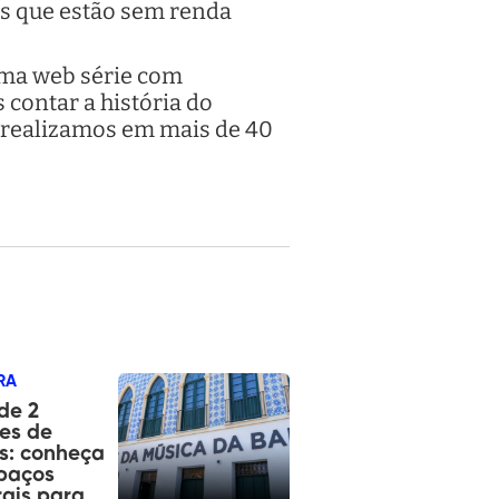
es que estão sem renda
uma web série com
contar a história do
 realizamos em mais de 40
RA
de 2
es de
as: conheça
paços
rais para