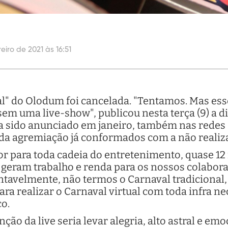
eiro de 2021 às 16:51
al" do Olodum foi cancelada. "Tentamos. Mas es
 sem uma live-show", publicou nesta terça (9) a d
ha sido anunciado em janeiro, também nas redes 
s da agremiação já conformados com a não reali
 para toda cadeia do entretenimento, quase 12
e geram trabalho e renda para os nossos colabo
ntavelmente, não termos o Carnaval tradicional
ara realizar o Carnaval virtual com toda infra n
co.
enção da live seria levar alegria, alto astral e e