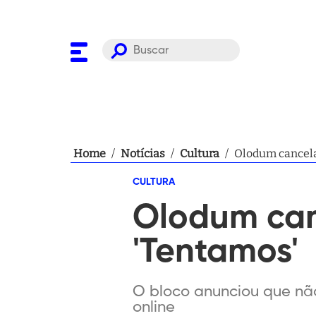
Home
/
Notícias
/
Cultura
/
Olodum cancela 
CULTURA
Olodum can
'Tentamos'
O bloco anunciou que não
online