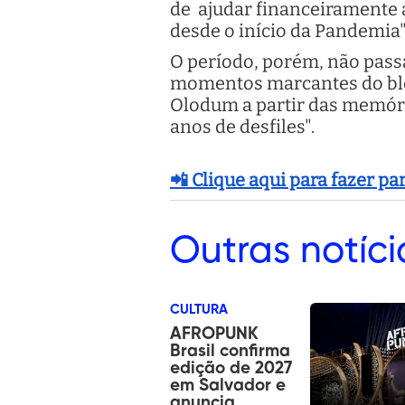
de ajudar financeiramente 
desde o início da Pandemia"
O período, porém, não pas
momentos marcantes do bloco
Olodum a partir das memóri
anos de desfiles".
📲 Clique aqui para fazer p
Outras
notíci
CULTURA
AFROPUNK
Brasil confirma
edição de 2027
em Salvador e
anuncia