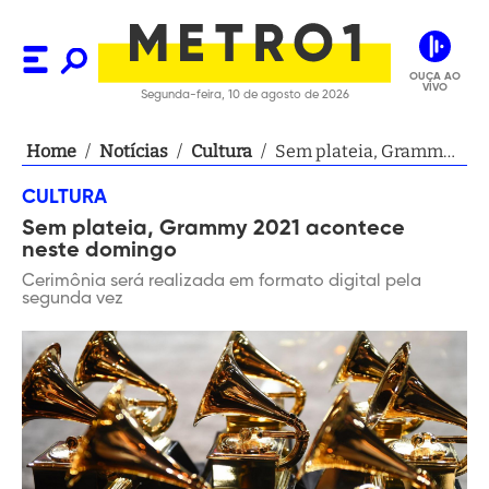
OUÇA AO
VIVO
Segunda-feira, 10 de agosto de 2026
Home
/
Notícias
/
Cultura
/
Sem plateia, Grammy
2021 acontece neste
CULTURA
domingo
Sem plateia, Grammy 2021 acontece
neste domingo
Cerimônia será realizada em formato digital pela
segunda vez