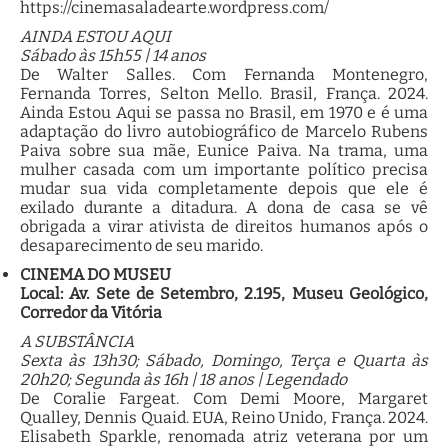
https://cinemasaladearte.wordpress.com/
AINDA ESTOU AQUI
Sábado às 15h55 | 14 anos
De Walter Salles. Com Fernanda Montenegro,
Fernanda Torres, Selton Mello. Brasil, França. 2024.
Ainda Estou Aqui se passa no Brasil, em 1970 e é uma
adaptação do livro autobiográfico de Marcelo Rubens
Paiva sobre sua mãe, Eunice Paiva. Na trama, uma
mulher casada com um importante político precisa
mudar sua vida completamente depois que ele é
exilado durante a ditadura. A dona de casa se vê
obrigada a virar ativista de direitos humanos após o
desaparecimento de seu marido.
CINEMA DO MUSEU
Local: Av. Sete de Setembro, 2.195, Museu Geológico,
Corredor da Vitória
A SUBSTÂNCIA
Sexta às 13h30; Sábado, Domingo, Terça e Quarta às
20h20; Segunda às 16h | 18 anos | Legendado
De Coralie Fargeat. Com Demi Moore, Margaret
Qualley, Dennis Quaid. EUA, Reino Unido, França. 2024.
Elisabeth Sparkle, renomada atriz veterana por um