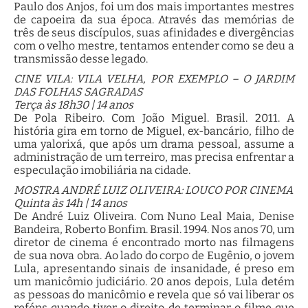
Paulo dos Anjos, foi um dos mais importantes mestres
de capoeira da sua época. Através das memórias de
três de seus discípulos, suas afinidades e divergências
com o velho mestre, tentamos entender como se deu a
transmissão desse legado.
CINE VILA: VILA VELHA, POR EXEMPLO – O JARDIM
DAS FOLHAS SAGRADAS
Terça às 18h30 | 14 anos
De Pola Ribeiro. Com João Miguel. Brasil. 2011. A
história gira em torno de Miguel, ex-bancário, filho de
uma yalorixá, que após um drama pessoal, assume a
administração de um terreiro, mas precisa enfrentar a
especulação imobiliária na cidade.
MOSTRA ANDRÉ LUIZ OLIVEIRA: LOUCO POR CINEMA
Quinta às 14h | 14 anos
De André Luiz Oliveira. Com Nuno Leal Maia, Denise
Bandeira, Roberto Bonfim. Brasil. 1994. Nos anos 70, um
diretor de cinema é encontrado morto nas filmagens
de sua nova obra. Ao lado do corpo de Eugênio, o jovem
Lula, apresentando sinais de insanidade, é preso em
um manicômio judiciário. 20 anos depois, Lula detém
as pessoas do manicômio e revela que só vai liberar os
reféns quando tiver o direito de terminar o filme que