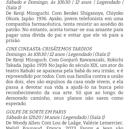
Sábado e Domingo, às 10h30 | 12 anos | Legendado |
(Sala 1)
De Kenji Mizoguchi. Com Benkei Shiganoya, Chiyoko
Okura. Japão. 1936. Ayako, jovem telefonista em uma
companhia farmacêutica, tenta resistir ao assédio do
patrão. No entanto, aceita tornar-se sua amante para
pagar uma dívida do pai e evitar que ele vá para a
prisão.
CINE CINEASTA: CRISÂTEMOS TARDIOS
Domingo, às 10h30 | 12 anos | Legendado | (Sala 1)
De Kenji Mizoguch. Com Gonjurô Kawarazaki, Kokichi
Takada. Japão. 1939. No Japão do século XIX, um ator do
teatro Kabuki se apaixona pela babá do seu irmão, e é
repreendido por todos. Com sua família contra a união
dos dois, eles são expulsos da casa onde vivem, e ela
passa a devotar sua vida a ajudá-lo na busca pelo
reconhecimento da sua arte. Só que ao longo do
demorado caminho, seus planos não saem como
esperado.
GOLPE DE SORTE EM PARIS
Sábado às 12h20 | 14 anos | Legendado | (Sala 1)
De Woody Allen. Com Lou de Laâge, Valérie Lemercier,
Melvil Poupaud. França. 2023. Fanny e Jean são