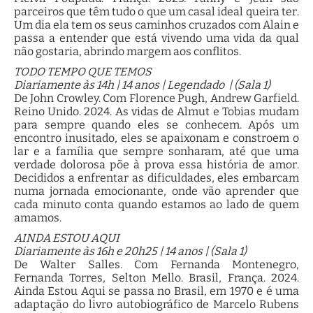
parceiros que têm tudo o que um casal ideal queira ter.
Um dia ela tem os seus caminhos cruzados com Alain e
passa a entender que está vivendo uma vida da qual
não gostaria, abrindo margem aos conflitos.
TODO TEMPO QUE TEMOS
Diariamente às 14h | 14 anos | Legendado | (Sala 1)
De John Crowley. Com Florence Pugh, Andrew Garfield.
Reino Unido. 2024. As vidas de Almut e Tobias mudam
para sempre quando eles se conhecem. Após um
encontro inusitado, eles se apaixonam e constroem o
lar e a família que sempre sonharam, até que uma
verdade dolorosa põe à prova essa história de amor.
Decididos a enfrentar as dificuldades, eles embarcam
numa jornada emocionante, onde vão aprender que
cada minuto conta quando estamos ao lado de quem
amamos.
AINDA ESTOU AQUI
Diariamente às 16h e 20h25 | 14 anos | (Sala 1)
De Walter Salles. Com Fernanda Montenegro,
Fernanda Torres, Selton Mello. Brasil, França. 2024.
Ainda Estou Aqui se passa no Brasil, em 1970 e é uma
adaptação do livro autobiográfico de Marcelo Rubens