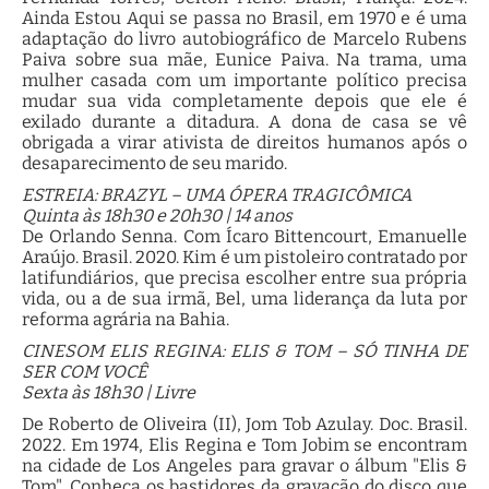
Ainda Estou Aqui se passa no Brasil, em 1970 e é uma
adaptação do livro autobiográfico de Marcelo Rubens
Paiva sobre sua mãe, Eunice Paiva. Na trama, uma
mulher casada com um importante político precisa
mudar sua vida completamente depois que ele é
exilado durante a ditadura. A dona de casa se vê
obrigada a virar ativista de direitos humanos após o
desaparecimento de seu marido.
ESTREIA: BRAZYL – UMA ÓPERA TRAGICÔMICA
Quinta às 18h30 e 20h30 | 14 anos
De Orlando Senna. Com Ícaro Bittencourt, Emanuelle
Araújo. Brasil. 2020. Kim é um pistoleiro contratado por
latifundiários, que precisa escolher entre sua própria
vida, ou a de sua irmã, Bel, uma liderança da luta por
reforma agrária na Bahia.
CINESOM ELIS REGINA: ELIS & TOM – SÓ TINHA DE
SER COM VOCÊ
Sexta às 18h30 | Livre
De Roberto de Oliveira (II), Jom Tob Azulay. Doc. Brasil.
2022. Em 1974, Elis Regina e Tom Jobim se encontram
na cidade de Los Angeles para gravar o álbum "Elis &
Tom". Conheça os bastidores da gravação do disco que