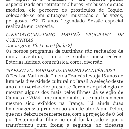
especializado em retratar mulheres. Em busca de suas
modelos, ele percorre os prostíbulos de Tóquio,
colocando-se em situações inusitadas e, às vezes,
perigosas. 1:32. 12 anos. Legendado. Sessão especial
realizada em parceria.
CINEMATOGRAFINHO MATINÊ: PROGRAMA DE
CURTINHAS
Domingo às 11h | Livre | (Sala 2)
Os nossos programas de curtinhas são recheados de
muita aventura, humor e sonhos inesquecíveis.
Estórias lúdicas, com música, cores, diversão.
15º FESTIVAL VARILUX DE CINEMA FRANCÊS 2024
O Festival Varilux de Cinema Francês festeja 15 anos de
luta pela diversidade cultural no Brasil. A seleção deste
ano é um verdadeiro presente. Teremos o privilégio de
mostrar alguns dos mais belos filmes da seleção de
Cannes de 2024 – incluindo muitos que não terão nem
mesmo sido exibidos na França. Há ainda duas
homenagens: a primeira ao grande ator Alain Delon,
que nos deixou recentemente, com a projeção de O Sol
por Testemunha, filme no qual foi lançado e que o
transformou num ícone; a segunda, ao cineasta