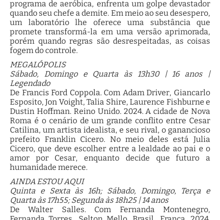
programa de aeróbica, enfrenta um golpe devastador
quando seu chefe a demite. Em meio ao seu desespero,
um laboratório lhe oferece uma substância que
promete transformá-la em uma versão aprimorada,
porém quando regras são desrespeitadas, as coisas
fogem do controle.
MEGALÓPOLIS
Sábado, Domingo e Quarta às 13h30 | 16 anos |
Legendado
De Francis Ford Coppola. Com Adam Driver, Giancarlo
Esposito, Jon Voight, Talia Shire, Laurence Fishburne e
Dustin Hoffman. Reino Unido. 2024. A cidade de Nova
Roma é o cenário de um grande conflito entre Cesar
Catilina, um artista idealista, e seu rival, o ganancioso
prefeito Franklin Cicero. No meio deles está Julia
Cicero, que deve escolher entre a lealdade ao pai e o
amor por Cesar, enquanto decide que futuro a
humanidade merece.
AINDA ESTOU AQUI
Quinta e Sexta às 16h; Sábado, Domingo, Terça e
Quarta às 17h55; Segunda às 18h25 | 14 anos
De Walter Salles. Com Fernanda Montenegro,
Fernanda Torres, Selton Mello. Brasil, França. 2024.