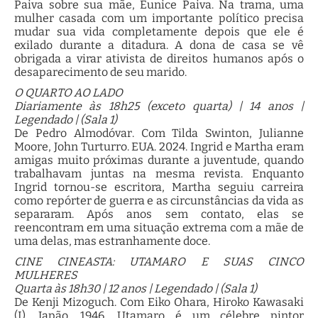
Paiva sobre sua mãe, Eunice Paiva. Na trama, uma
mulher casada com um importante político precisa
mudar sua vida completamente depois que ele é
exilado durante a ditadura. A dona de casa se vê
obrigada a virar ativista de direitos humanos após o
desaparecimento de seu marido.
O QUARTO AO LADO
Diariamente às 18h25 (exceto quarta) | 14 anos |
Legendado | (Sala 1)
De Pedro Almodóvar. Com Tilda Swinton, Julianne
Moore, John Turturro. EUA. 2024. Ingrid e Martha eram
amigas muito próximas durante a juventude, quando
trabalhavam juntas na mesma revista. Enquanto
Ingrid tornou-se escritora, Martha seguiu carreira
como repórter de guerra e as circunstâncias da vida as
separaram. Após anos sem contato, elas se
reencontram em uma situação extrema com a mãe de
uma delas, mas estranhamente doce.
CINE CINEASTA: UTAMARO E SUAS CINCO
MULHERES
Quarta às 18h30 | 12 anos | Legendado | (Sala 1)
De Kenji Mizoguch. Com Eiko Ohara, Hiroko Kawasaki
(I). Japão. 1946. Utamaro é um célebre pintor