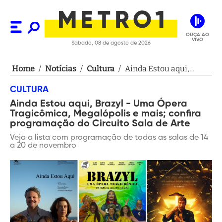
OUÇA AO
VIVO
Sábado, 08 de agosto de 2026
Home
/
Notícias
/
Cultura
/
Ainda Estou aqui,
Brazyl - Uma Ópera
CULTURA
Tragicômica,
Ainda Estou aqui, Brazyl - Uma Ópera
Megalópolis e mais;
Tragicômica, Megalópolis e mais; confira
confira programação
programação do Circuito Sala de Arte
do Circuito Sala de
Veja a lista com programação de todas as salas de 14
Arte
a 20 de novembro