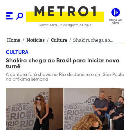
OUÇA AO
VIVO
Quinta-feira, 06 de agosto de 2026
Home
/
Notícias
/
Cultura
/
Shakira chega ao
Brasil para iniciar nova
CULTURA
turnê
Shakira chega ao Brasil para iniciar nova
turnê
A cantora fará shows no Rio de Janeiro e em São Paulo
na próxima semana