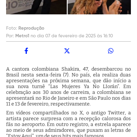
Foto:
Reprodução
Por:
Metro1
no dia 07 de fevereiro de 2025 às 16:10
A cantora colombiana Shakira, 47, desembarcou no
Brasil nesta sexta-feira (7). No país, ela realiza duas
apresentações na próxima semana, que dão início a
sua nova turnê “Las Mujeres Ya No LIorán”. Em
celebração aos 30 anos de carreira, a colombiana se
apresentará no Rio de Janeiro e em São Paulo nos dias
11 e 13 de fevereiro, respectivamente.
Em vídeos compartilhados no X, o antigo Twitter, a
artista parece surpresa com a recepção calorosa dos
fãs no aeroporto. Em outro registro, a estrela aparece
ao meio de seus admiradores, que puxam as letras de
“Estoy Aquí”, um de seus hits mais famosos.