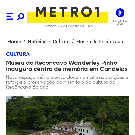
OUÇA AO
VIVO
Domingo, 09 de agosto de 2026
Home
/
Notícias
/
Cultura
/
Museu do Recôncavo
Wanderley Pinho
CULTURA
inaugura centro de
Museu do Recôncavo Wanderley Pinho
memória em Candeias
inaugura centro de memória em Candeias
Novo espaço reúne acervo documental e exposições e
reforça a preservação da história e da cultura do
Recôncavo Baiano