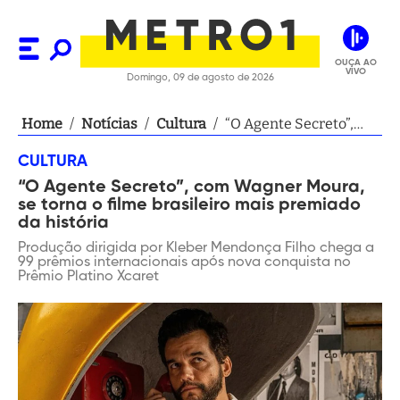
OUÇA AO
VIVO
Domingo, 09 de agosto de 2026
Home
/
Notícias
/
Cultura
/
“O Agente Secreto”,
com Wagner Moura, se
CULTURA
torna o filme brasileiro
“O Agente Secreto”, com Wagner Moura,
mais premiado da
se torna o filme brasileiro mais premiado
história
da história
Produção dirigida por Kleber Mendonça Filho chega a
99 prêmios internacionais após nova conquista no
Prêmio Platino Xcaret