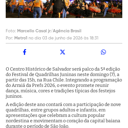
Foto:
Marcello Casal jr/Agência Brasil
Por:
Metro1
no dia 03 de junho de 2026 às 18:31
O Centro Histórico de Salvador será palco da 5ª edição
do Festival de Quadrilhas Juninas neste domingo (7), a
partir das 15h, na Rua Chile. Integrando a programação
do Arraiá da Prefs 2026, o evento promete reunir
dança, música, cores e tradições típicas dos festejos
juninos.
A edição deste ano contará com a participação de nove
quadrilhas, entre grupos adultos e infantis, em
apresentações que celebram a cultura popular
nordestina e movimentam o coração da capital baiana
durante o período de São João.