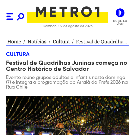
OUÇA AO
VIVO
Domingo, 09 de agosto de 2026
Home
/
Notícias
/
Cultura
/
Festival de Quadrilhas
Juninas começa no
CULTURA
Centro Histórico de
Festival de Quadrilhas Juninas começa no
Salvador
Centro Histórico de Salvador
Evento reúne grupos adultos e infantis neste domingo
(7) e integra a programação do Arraiá da Prefs 2026 na
Rua Chile