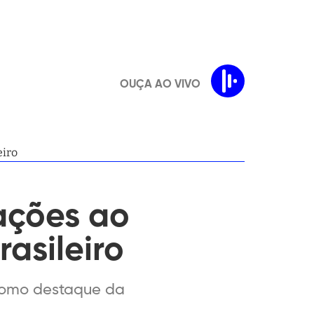
OUÇA AO VIVO
eiro
cações ao
asileiro
 como destaque da