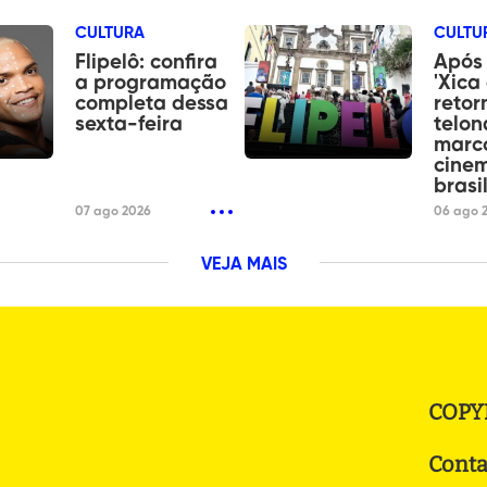
CULTURA
CULTU
Flipelô: confira
Após 
a programação
'Xica
completa dessa
retor
sexta-feira
telo
marc
cine
brasi
07 ago 2026
06 ago 
VEJA MAIS
COPY
Conta