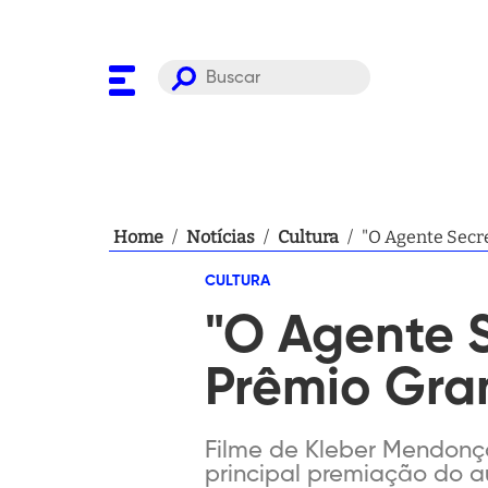
Home
/
Notícias
/
Cultura
/
"O Agente Secre
CULTURA
"O Agente S
Prêmio Gran
Filme de Kleber Mendonç
principal premiação do au