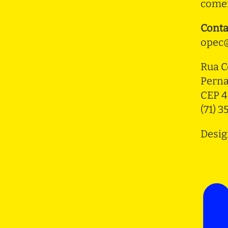
comer
Conta
opec@
Rua C
Pern
CEP 4
(71) 
Desig