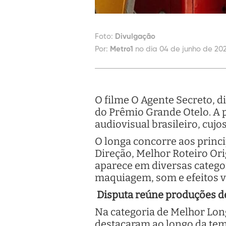
Foto:
Divulgação
Por:
Metro1
no dia 04 de junho de 202
O filme O Agente Secreto, d
do Prêmio Grande Otelo. A p
audiovisual brasileiro, cuj
O longa concorre aos princ
Direção, Melhor Roteiro Or
aparece em diversas categor
maquiagem, som e efeitos v
Disputa reúne produções d
Na categoria de Melhor Lon
destacaram ao longo da te