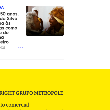
RA
50 anos,
 da Silva'
na às
nas como
o do
ma
leiro
2026
RIGHT GRUPO METROPOLE
to comercial