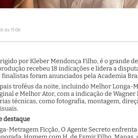
6 às 11:06
irigido por Kleber Mendonça Filho, é o grande d
rodução recebeu 18 indicações e lidera a disput
os finalistas foram anunciados pela Academia Bra
ipais troféus da noite, incluindo Melhor Longa-
iginal e Melhor Ator, com a indicação de Wagne
ias técnicas, como fotografia, montagem, direção
isuais.
e destaque
ga-Metragem Ficção, O Agente Secreto enfrenta o
mporada: Homem com H, de Esmir Filho, Manas,