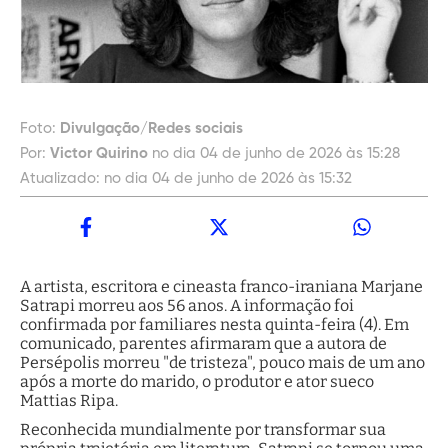
Foto:
Divulgação/Redes sociais
Por:
Victor Quirino
no dia 04 de junho de 2026 às 15:28
Atualizado:
no dia 04 de junho de 2026 às 15:32
A artista, escritora e cineasta franco-iraniana Marjane
Satrapi morreu aos 56 anos. A informação foi
confirmada por familiares nesta quinta-feira (4). Em
comunicado, parentes afirmaram que a autora de
Persépolis morreu "de tristeza", pouco mais de um ano
após a morte do marido, o produtor e ator sueco
Mattias Ripa.
Reconhecida mundialmente por transformar sua