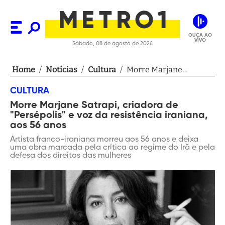
OUÇA AO
VIVO
Sábado, 08 de agosto de 2026
Home
/
Notícias
/
Cultura
/
Morre Marjane
Satrapi, criadora de
CULTURA
"Persépolis" e voz da
Morre Marjane Satrapi, criadora de
resistência iraniana,
"Persépolis" e voz da resistência iraniana,
aos 56 anos
aos 56 anos
Artista franco-iraniana morreu aos 56 anos e deixa
uma obra marcada pela crítica ao regime do Irã e pela
defesa dos direitos das mulheres