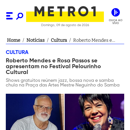
OUÇA AO
VIVO
Domingo, 09 de agosto de 2026
Home
/
Notícias
/
Cultura
/
Roberto Mendes e
Rosa Passos se
CULTURA
apresentam no
Roberto Mendes e Rosa Passos se
Festival Pelourinho
apresentam no Festival Pelourinho
Cultural
Cultural
Shows gratuitos reúnem jazz, bossa nova e samba
chula na Praça das Artes Mestre Neguinho do Samba