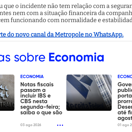
que o incidente não tem relação com a seguran
entes nem com a situação financeira da companh
cem funcionando com normalidade e estabilidad
arte do novo canal da Metropole no WhatsApp.
as sobre
Economia
ECONOMIA
ECON
Notas fiscais
Gove
passam a
publi
incluir IBS e
porta
CBS nesta
pror
segunda-feira;
Desen
saiba o que são
até f
agos
03 ago 2026
01 ago 