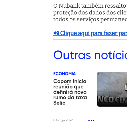
O Nubank também ressaltou 
proteção dos dados dos cli
todos os serviços permane
📲 Clique aqui para fazer p
Outras
notíci
ECONOMIA
Copom inicia
reunião que
definirá novo
rumo da taxa
Selic
04 ago 2026