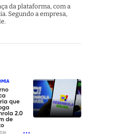
ça da plataforma, com a
ia. Segundo a empresa,
e.
OMIA
rno
ca
ria que
roga
rola 2.0
im de
to
2026