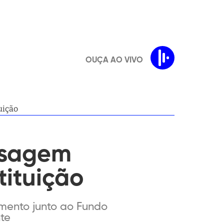
OUÇA AO VIVO
uição
nsagem
tituição
imento junto ao Fundo
te