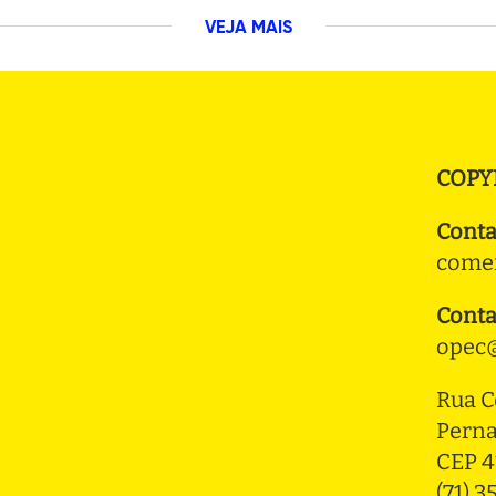
VEJA MAIS
COPY
Conta
comer
Conta
opec@
Rua C
Pern
CEP 4
(71) 