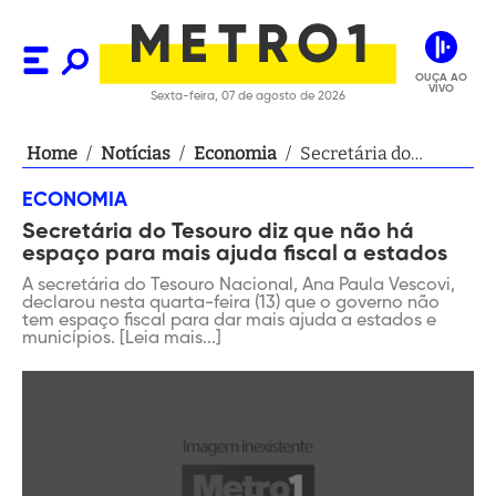
OUÇA AO
VIVO
Sexta-feira, 07 de agosto de 2026
Home
/
Notícias
/
Economia
/
Secretária do
Tesouro diz que não
ECONOMIA
há espaço para mais
Secretária do Tesouro diz que não há
ajuda fiscal a
espaço para mais ajuda fiscal a estados
estados
A secretária do Tesouro Nacional, Ana Paula Vescovi,
declarou nesta quarta-feira (13) que o governo não
tem espaço fiscal para dar mais ajuda a estados e
municípios. [Leia mais...]