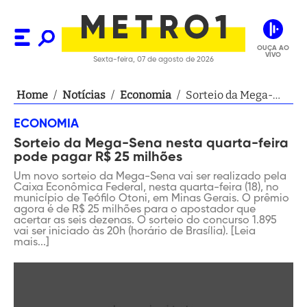
OUÇA AO
VIVO
Sexta-feira, 07 de agosto de 2026
Home
/
Notícias
/
Economia
/
Sorteio da Mega-
Sena nesta quarta-
ECONOMIA
feira pode pagar R$
Sorteio da Mega-Sena nesta quarta-feira
25 milhões
pode pagar R$ 25 milhões
Um novo sorteio da Mega-Sena vai ser realizado pela
Caixa Econômica Federal, nesta quarta-feira (18), no
município de Teófilo Otoni, em Minas Gerais. O prêmio
agora é de R$ 25 milhões para o apostador que
acertar as seis dezenas. O sorteio do concurso 1.895
vai ser iniciado às 20h (horário de Brasília). [Leia
mais...]