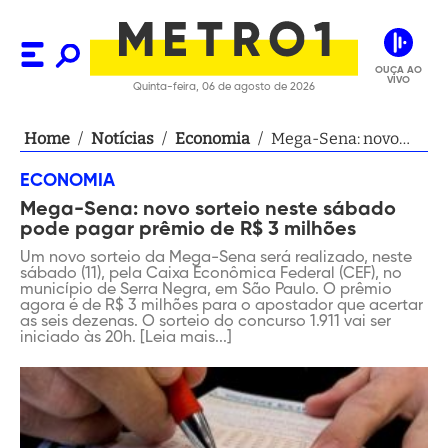
OUÇA AO
VIVO
Quinta-feira, 06 de agosto de 2026
Home
/
Notícias
/
Economia
/
Mega-Sena: novo
sorteio neste
ECONOMIA
sábado pode pagar
Mega-Sena: novo sorteio neste sábado
prêmio de R$ 3
pode pagar prêmio de R$ 3 milhões
milhões
Um novo sorteio da Mega-Sena será realizado, neste
sábado (11), pela Caixa Econômica Federal (CEF), no
município de Serra Negra, em São Paulo. O prêmio
agora é de R$ 3 milhões para o apostador que acertar
as seis dezenas. O sorteio do concurso 1.911 vai ser
iniciado às 20h. [Leia mais...]