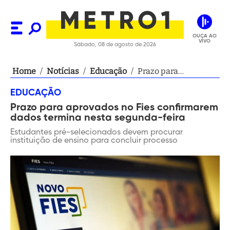
OUÇA AO
VIVO
Sábado, 08 de agosto de 2026
Home
/
Notícias
/
Educação
/
Prazo para
aprovados no Fies
EDUCAÇÃO
confirmarem dados
Prazo para aprovados no Fies confirmarem
termina nesta
dados termina nesta segunda-feira
segunda-feira
Estudantes pré-selecionados devem procurar
instituição de ensino para concluir processo