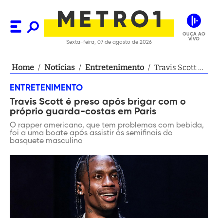
OUÇA AO
VIVO
Sexta-feira, 07 de agosto de 2026
Home
/
Notícias
/
Entretenimento
/
Travis Scott é
preso após
ENTRETENIMENTO
brigar com o
Travis Scott é preso após brigar com o
próprio
próprio guarda-costas em Paris
guarda-
costas em
O rapper americano, que tem problemas com bebida,
foi a uma boate após assistir às semifinais do
Paris
basquete masculino