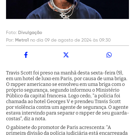
Foto:
Divulgação
Por:
Metro1
no dia 09 de agosto de 2024 às 09:30
Travis Scott foi preso na manhã desta sexta-feira (9),
em um hotel de luxo em Paris, por causa de uma briga.
O rapper americano se envolveu em uma briga com o
próprio segurança, segundo informou o Ministério
Público da capital francesa. Logo cedo, "a polícia foi
chamada ao hotel Georges V e prendeu Travis Scott
por violência contra um agente de segurança. O agente
estava intervindo para separar o rapper de seu guarda-
costas", diz a nota.
O gabinete do promotor de Paris acrescenta: "A
primeira divisão da polícia judiciária está encarregada