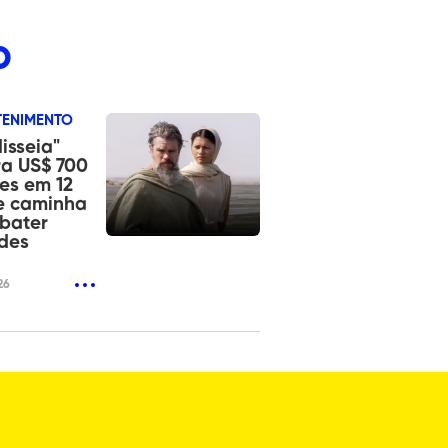
o
TENIMENTO
isseia"
a US$ 700
es em 12
e caminha
bater
des
26