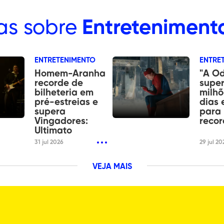
as sobre
Entreteniment
ENTRETENIMENTO
ENTRE
Homem-Aranha
"A Od
recorde de
super
bilheteria em
milhõ
pré-estreias e
dias 
supera
para 
Vingadores:
recor
Ultimato
31 jul 2026
29 jul 20
VEJA MAIS