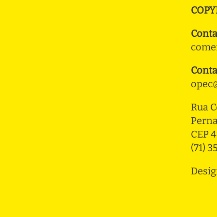
COPY
Conta
comer
Conta
opec@
Rua C
Pern
CEP 4
(71) 
Desig