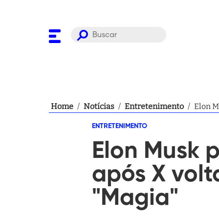
Home
/
Notícias
/
Entretenimento
/
Elon M
ENTRETENIMENTO
Elon Musk 
após X volt
"Magia"