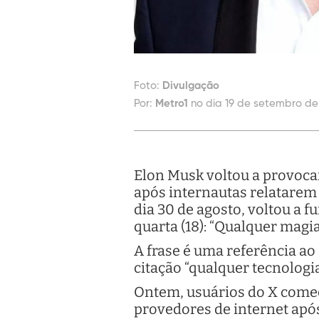
Foto:
Divulgação
Por:
Metro1
no dia 19 de setembro de
Elon Musk voltou a provocar
após internautas relatarem 
dia 30 de agosto, voltou a f
quarta (18): “Qualquer magi
A frase é uma referência ao 
citação “qualquer tecnologi
Ontem, usuários do X começ
provedores de internet apó