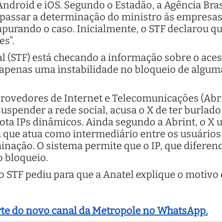
Android e iOS. Segundo o Estadão, a Agência Bra
repassar a determinação do ministro às empresa
 apurando o caso. Inicialmente, o STF declarou q
es”.
 (STF) está checando a informação sobre o aces
apenas uma instabilidade no bloqueio de alguma
Provedores de Internet e Telecomunicações (Abri
uspender a rede social, acusa o X de ter burlad
ta IPs dinâmicos. Ainda segundo a Abrint, o X ut
que atua como intermediário entre os usuários 
rminação. O sistema permite que o IP, que diferen
o bloqueio.
 o STF pediu para que a Anatel explique o motivo
arte do novo canal da Metropole no WhatsApp.