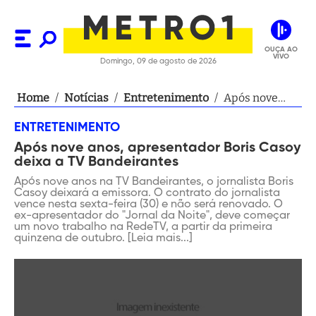
OUÇA AO
VIVO
Domingo, 09 de agosto de 2026
Home
/
Notícias
/
Entretenimento
/
Após nove
anos,
ENTRETENIMENTO
apresentador
Após nove anos, apresentador Boris Casoy
Boris Casoy
deixa a TV Bandeirantes
deixa a TV
Bandeirantes
Após nove anos na TV Bandeirantes, o jornalista Boris
Casoy deixará a emissora. O contrato do jornalista
vence nesta sexta-feira (30) e não será renovado. O
ex-apresentador do "Jornal da Noite", deve começar
um novo trabalho na RedeTV, a partir da primeira
quinzena de outubro. [Leia mais...]