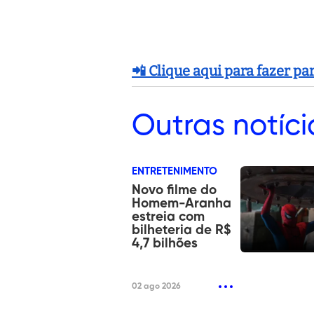
📲 Clique aqui para fazer p
Outras
notíci
ENTRETENIMENTO
Novo filme do
Homem-Aranha
estreia com
bilheteria de R$
4,7 bilhões
02 ago 2026