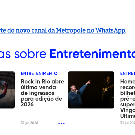
arte do novo canal da Metropole no WhatsApp.
as sobre
Entreteniment
ENTRETENIMENTO
ENTRE
Rock in Rio abre
Home
última venda
recor
de ingressos
bilhe
para edição de
pré-e
2026
supe
Vinga
Ultim
31 jul 2026
31 jul 20