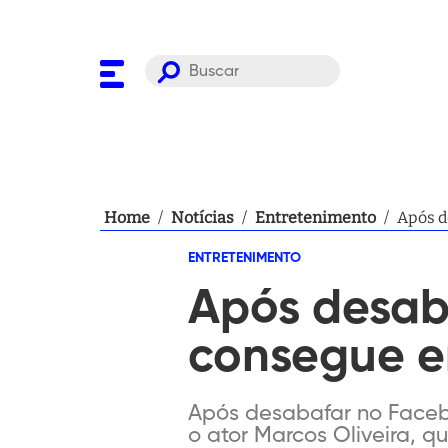
Home
/
Notícias
/
Entretenimento
/
Após d
ENTRETENIMENTO
Após desaba
consegue 
Após desabafar no Faceb
o ator Marcos Oliveira, 