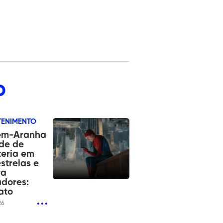
o
TENIMENTO
m-Aranha
de de
teria em
streias e
ra
dores:
ato
26