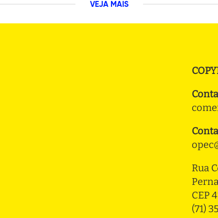
VEJA MAIS
COPY
Conta
comer
Conta
opec@
Rua C
Pern
CEP 4
(71) 