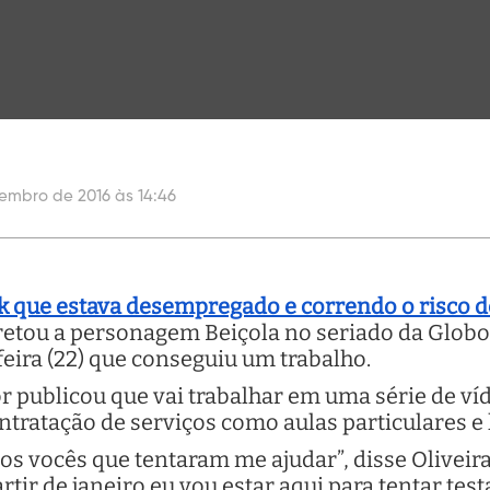
embro de 2016 às 14:46
 que estava desempregado e correndo o risco d
retou a personagem Beiçola no seriado da Globo 
eira (22) que conseguiu um trabalho.
r publicou que vai trabalhar em uma série de víd
ntratação de serviços como aulas particulares e
dos vocês que tentaram me ajudar”, disse Olivei
artir de janeiro eu vou estar aqui para tentar tes