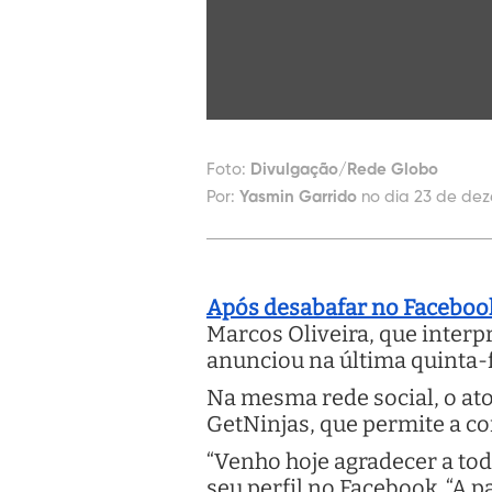
Foto:
Divulgação/Rede Globo
Por:
Yasmin Garrido
no dia 23 de dez
Após desabafar no Facebook
Marcos Oliveira, que interp
anunciou na última quinta-f
Na mesma rede social, o ato
GetNinjas, que permite a co
“Venho hoje agradecer a to
seu perfil no Facebook. “A p