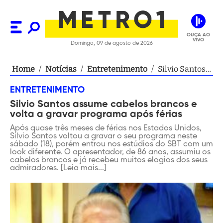
OUÇA AO
VIVO
Domingo, 09 de agosto de 2026
Home
/
Notícias
/
Entretenimento
/
Silvio Santos
assume
ENTRETENIMENTO
cabelos
Silvio Santos assume cabelos brancos e
brancos e
volta a gravar programa após férias
volta a gravar
programa
Após quase três meses de férias nos Estados Unidos,
Silvio Santos voltou a gravar o seu programa neste
após férias
sábado (18), porém entrou nos estúdios do SBT com um
look diferente. O apresentador, de 86 anos, assumiu os
cabelos brancos e já recebeu muitos elogios dos seus
admiradores. [Leia mais...]