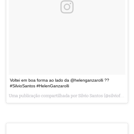
Voltei em boa forma ao lado da @helenganzarolli ??
#SilvioSantos #HelenGanzarolli
Uma publicação compartilhada por Silvio Santos (@silvioficial) em