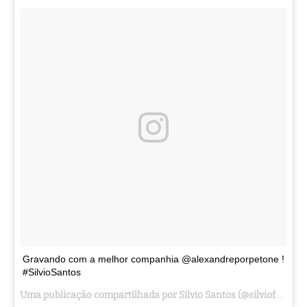
Gravando com a melhor companhia @alexandreporpetone !
#SilvioSantos
Uma publicação compartilhada por Silvio Santos (@silvioficial) em