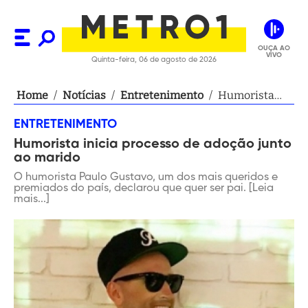
OUÇA AO
VIVO
Quinta-feira, 06 de agosto de 2026
Home
/
Notícias
/
Entretenimento
/
Humorista
inicia
ENTRETENIMENTO
processo de
Humorista inicia processo de adoção junto
adoção junto
ao marido
ao marido
O humorista Paulo Gustavo, um dos mais queridos e
premiados do país, declarou que quer ser pai. [Leia
mais...]