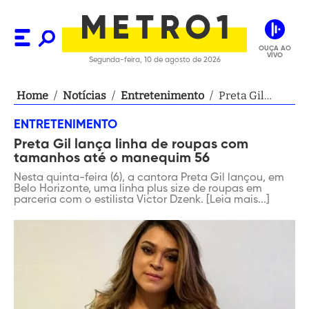
OUÇA AO
VIVO
Segunda-feira, 10 de agosto de 2026
Home
/
Notícias
/
Entretenimento
/
Preta Gil
lança linha de
ENTRETENIMENTO
roupas com
Preta Gil lança linha de roupas com
tamanhos até
tamanhos até o manequim 56
o manequim
56
Nesta quinta-feira (6), a cantora Preta Gil lançou, em
Belo Horizonte, uma linha plus size de roupas em
parceria com o estilista Victor Dzenk. [Leia mais...]