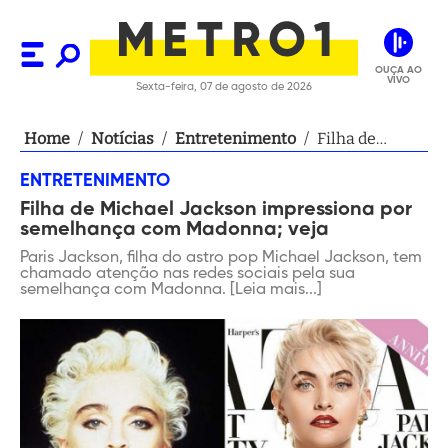
OUÇA AO
VIVO
Sexta-feira, 07 de agosto de 2026
Home
/
Notícias
/
Entretenimento
/
Filha de
Michael
ENTRETENIMENTO
Jackson
Filha de Michael Jackson impressiona por
impressiona
semelhança com Madonna; veja
por
semelhança
Paris Jackson, filha do astro pop Michael Jackson, tem
chamado atenção nas redes sociais pela sua
com
semelhança com Madonna. [Leia mais...]
Madonna; veja