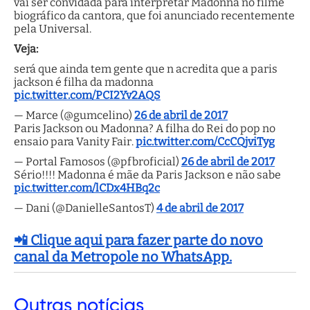
vai ser convidada para interpretar Madonna no filme
biográfico da cantora, que foi anunciado recentemente
pela Universal.
Veja:
será que ainda tem gente que n acredita que a paris
jackson é filha da madonna
pic.twitter.com/PCI2Yv2AQS
— Marce (@gumcelino)
26 de abril de 2017
Paris Jackson ou Madonna? A filha do Rei do pop no
ensaio para Vanity Fair.
pic.twitter.com/CcCQjviTyg
— Portal Famosos (@pfbroficial)
26 de abril de 2017
Sério!!!! Madonna é mãe da Paris Jackson e não sabe
pic.twitter.com/lCDx4HBq2c
— Dani (@DanielleSantosT)
4 de abril de 2017
📲 Clique aqui para fazer parte do novo
canal da Metropole no WhatsApp.
Outras
notícias